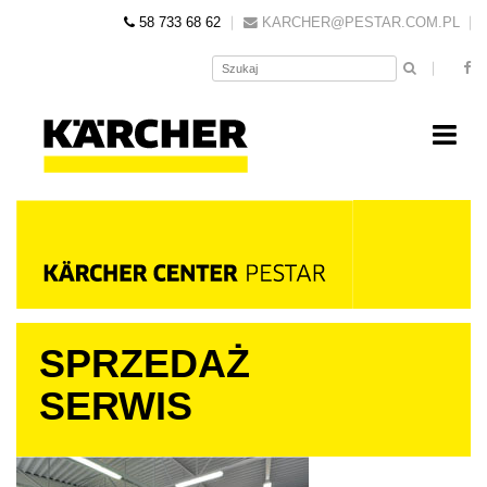
58 733 68 62
KARCHER@PESTAR.COM.PL
SPRZEDAŻ
KONTAKT
SERWIS
SERWIS I WSPARCIE
WYPOŻYCZALNIA