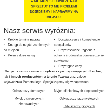
NIE MOŻESZ DOWIEŹĆ NAM
SPRZĘTU? TO NIE PROBLEM!
DOJEDZIEMY I NAPRAWIMY NA
MIEJSCU!
Nasz serwis wyróżnia:
Krótkie terminy napraw
Doświadczenie i kompetencje
Dostęp do części zamiennych
specjalistów
na miejscu
Przystosowane i zgodne z
Pełen zakres usług
ochroną środowiska pomieszczenie
serwisowe
Przystępne ceny
Oferujemy serwis zarówno
urządzeń czyszcząco-myjących Karcher,
jak i innych producentów
na
terenie Tczewa
oraz całego
województwa Pomorskiego. Specjalizujemy się w naprawach:
Odkurzaczy domowych
Myjek ciśnieniowych ciepłowodnych
Myjek ciśnieniowych
Odkurzaczy przemysłowych
zimnowodnych
Odkurzaczy piorących