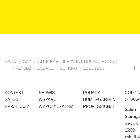
NAJWIĘKSZY DEALER KÄRCHER W PÓŁNOCNEJ POLSCE
PRZYJDŹ | ZOBACZ | DOTKNIJ | ZDECYDUJ
KONTAKT
SERWIS I
PORADY
GODZI
SALON
WSPARCIE
HOME&GARDEN
OTWAR
SPRZEDAŻY
WYPOŻYCZALNIA
PROFESSIONAL
Salon
Staroga
pn-pt. 8:
16:00
sob. III-