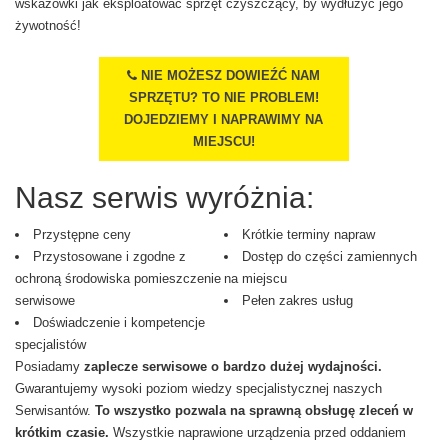
wskazówki jak eksploatować sprzęt czyszczący, by wydłużyć jego
żywotność!
NIE MOŻESZ DOWIEŹĆ NAM
SPRZĘTU? TO NIE PROBLEM!
DOJEDZIEMY I NAPRAWIMY NA
MIEJSCU!
Nasz serwis wyróżnia:
Przystępne ceny
Krótkie terminy napraw
Przystosowane i zgodne z
Dostęp do części zamiennych
ochroną środowiska pomieszczenie
na miejscu
serwisowe
Pełen zakres usług
Doświadczenie i kompetencje
specjalistów
Posiadamy
zaplecze serwisowe o bardzo dużej wydajności.
Gwarantujemy wysoki poziom wiedzy specjalistycznej naszych
Serwisantów.
To wszystko pozwala na sprawną obsługę zleceń w
krótkim czasie.
Wszystkie naprawione urządzenia przed oddaniem