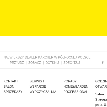
NAJWIĘKSZY DEALER KÄRCHER W PÓŁNOCNEJ POLSCE
PRZYJDŹ | ZOBACZ | DOTKNIJ | ZDECYDUJ
KONTAKT
SERWIS I
PORADY
GODZI
SALON
WSPARCIE
HOME&GARDEN
OTWAR
SPRZEDAŻY
WYPOŻYCZALNIA
PROFESSIONAL
Salon
Staroga
pn-pt. 8: