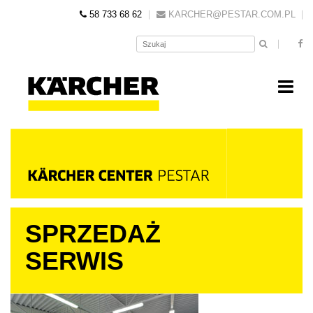
58 733 68 62
KARCHER@PESTAR.COM.PL
SPRZEDAŻ
KONTAKT
SERWIS
SERWIS I WSPARCIE
WYPOŻYCZALNIA