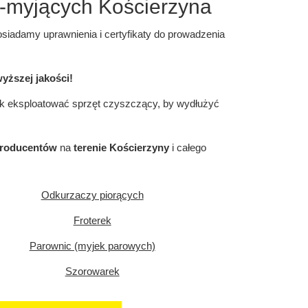
-myjących Kościerzyna
iadamy uprawnienia i certyfikaty do prowadzenia
ższej jakości!
k eksploatować sprzęt czyszczący, by wydłużyć
producentów
na
terenie Kościerzyny
i całego
Odkurzaczy piorących
Froterek
Parownic (myjek parowych)
Szorowarek