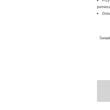
Przy
pomiesz
Dośw
Świadc