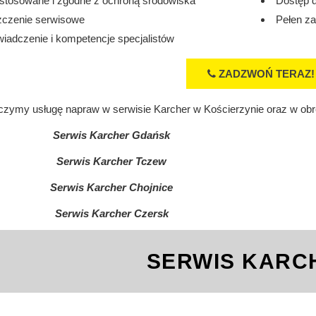
stosowane i zgodne z ochroną środowiska
Dostęp 
czenie serwisowe
Pełen za
iadczenie i kompetencje specjalistów
ZADZWOŃ TERAZ!
zymy usługę napraw w serwisie Karcher w Kościerzynie oraz w ob
Serwis Karcher Gdańsk
Serwis Karcher Tczew
Serwis Karcher Chojnice
Serwis Karcher Czersk
SERWIS KARC