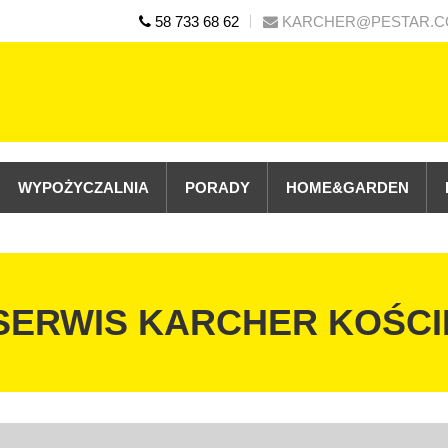
58 733 68 62
KARCHER@PESTAR.C
WYPOŻYCZALNIA
PORADY
HOME&GARDEN
SERWIS KARCHER KOŚC