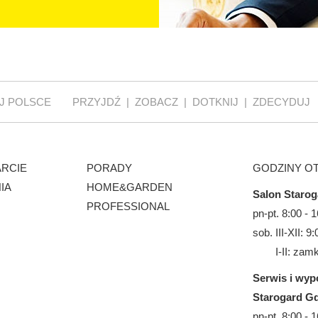
J POLSCE
PRZYJDŹ | ZOBACZ | DOTKNIJ | ZDECYDUJ
ARCIE
PORADY
GODZINY O
IA
HOME&GARDEN
Salon Starog
PROFESSIONAL
pn-pt. 8:00 - 
sob. III-XII: 9
I-II: zamkn
Serwis i wyp
Starogard Gd
pn-pt. 8:00 - 