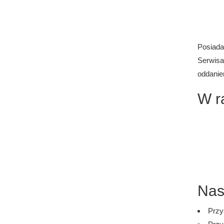
Posiad
Serwisa
oddanie
W r
Nas
Przy