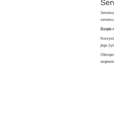
Ser
Serwisu
serwisu
Dzięki 
Korzyst
jego ży
Oferuje
wojewód